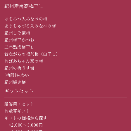
紀州産南高梅干し
はちみつ入みなべの梅
あまちゃづる入みなべの梅
紀州しそ漬梅
紀州梅干かつお
三年熟成梅干し
昔ながらの福茶梅（白干し）
おばあちゃん家の梅
紀州の梅うす塩
[梅殿]味わい
紀州焼き梅
ギフトセット
贈答用・セット
お歳暮ギフト
ギフトの価格から探す
>2,000～3,000円