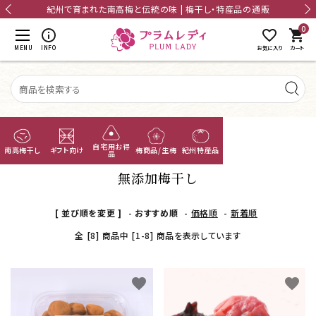
card_giftcard
送料無料
20,000円以上のお買上げで送料無料
0
shopping_cart
MENU
INFO
お気に入り
カート
TOP
無添加梅干し
無添加梅干し
自宅用お得
南高梅干し
ギフト向け
梅商品/生梅
紀州特産品
品
あまちゃづる
無添加梅干し
つぶれ梅
[ 並び順を変更 ]
-
おすすめ順
-
価格順
-
新着順
ACCOUNT MENU
ようこそ ゲスト 様
全 [8] 商品中 [1-8] 商品を表示しています
国産干し梅
meeting_room
person
ログイン
新規会員登録
梅酒
favorite
favorite