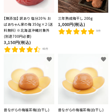
和歌山産みかん
紀州産野菜・特産品
【無添加】 訳あり 塩分20％ お
三年熟成梅干し 200g
1,000円(税込)
ばあちゃん家の梅 350g×2（送
紀州備長炭
料無料）※北海道沖縄対象外
9件
(別途700円必要)
紀州梅通信
3,150円(税込)
よみもの
46件
favorite
favorite
お客様ガイド
ご利用ガイド
プライバシーポリシー
特定商取引法について
お問い合わせ
昔ながらの梅福茶梅(白干し)
昔ながらの梅福茶梅(白干し)