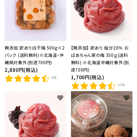
紀州南高梅干し
個包装梅干し
【無添加】 訳あり 塩分20％ お
無添加 訳あり白干梅 500g×2
種無し干し梅(国産)
ばあちゃん家の梅 350ｇ(送料
パック (送料無料)※北海道・沖
無料) ※北海道沖縄対象外(別
縄県対象外(別途700円)
梅酒
2,880円(税込)
途700円)
1,700円(税込)
5件
梅関連商品
47件
生梅(果実の梅)
favorite
favorite
ギフト
つぶれ梅・ご自宅用