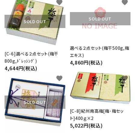
favorite
favorite
SOLD OUT
SOLD OUT
選べる２点セット(梅干500g,梅
[C-6]選べる２点セット(梅干
エキス)
800g,ﾄﾞﾚｯｼﾝｸﾞ)
4,860円(税込)
4,644円(税込)
favorite
favorite
SOLD OUT
[C-8]紀州南高梅[梅･梅セッ
ト]400ｇ×2
5,022円(税込)