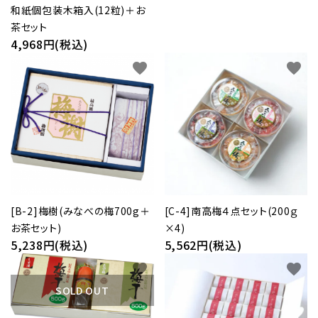
和紙個包装木箱入(12粒)＋お
茶セット
4,968円(税込)
favorite
favorite
[B-2]梅樹(みなべの梅700g＋
[C-4]南高梅４点セット(200ｇ
お茶セット)
×4)
5,238円(税込)
5,562円(税込)
favorite
favorite
SOLD OUT