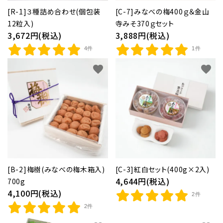
[R-1]３種詰め合わせ(個包装
[C-7]みなべの梅400ｇ＆金山
12粒入)
寺みそ370ｇセット
3,672円(税込)
3,888円(税込)
4件
1件
favorite
favorite
[B-2]梅樹(みなべの梅木箱入)
[C-3]紅白セット(400g×2入)
4,644円(税込)
700g
4,100円(税込)
2件
2件