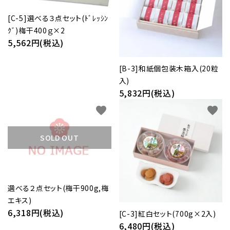
[C-5]選べる３点セット(ﾄﾞﾚｯｼﾝ
ｸﾞ)梅干400ｇ×2
5,562円(税込)
[B-3]和紙個包装木箱入(20粒
入)
5,832円(税込)
favorite
favorite
SOLD OUT
選べる２点セット(梅干900g,梅
エキス)
6,318円(税込)
[C-3]紅白セット(700g×2入)
6,480円(税込)