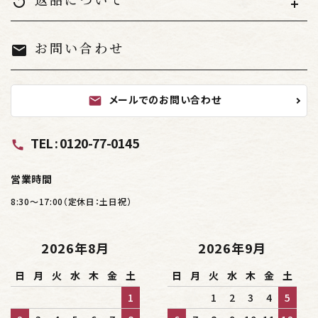
replay
お問い合わせ
mail
検索する
メールでのお問い合わせ
mail
TEL : 0120-77-0145
call
営業時間
8:30～17:00（定休日：土日祝）
2026年8月
2026年9月
日
月
火
水
木
金
土
日
月
火
水
木
金
土
1
1
2
3
4
5