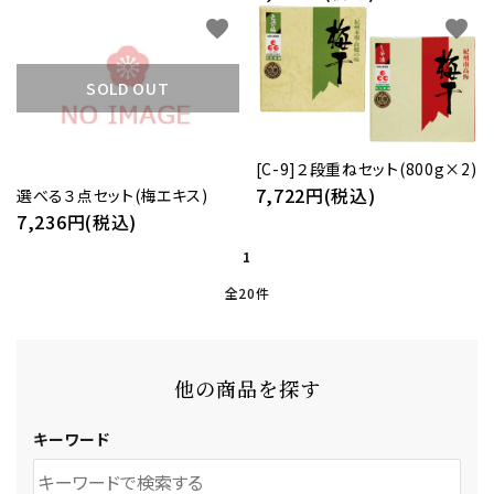
favorite
favorite
SOLD OUT
[C-9]２段重ねセット(800g×2)
7,722円(税込)
選べる３点セット(梅エキス)
7,236円(税込)
1
全20件
他の商品を探す
キーワード