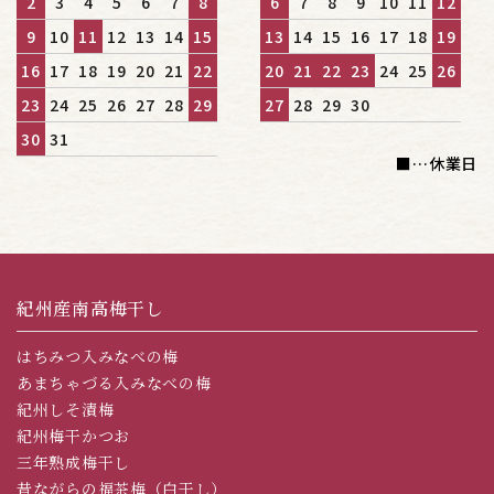
2
3
4
5
6
7
8
6
7
8
9
10
11
12
9
10
11
12
13
14
15
13
14
15
16
17
18
19
16
17
18
19
20
21
22
20
21
22
23
24
25
26
23
24
25
26
27
28
29
27
28
29
30
30
31
■
…休業日
紀州産南高梅干し
はちみつ入みなべの梅
あまちゃづる入みなべの梅
紀州しそ漬梅
紀州梅干かつお
三年熟成梅干し
昔ながらの福茶梅（白干し）