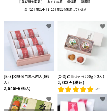
[ 並び順を変更 ]
-
おすすめ順
-
価格順
-
新着順
全 [20] 商品中 [1-20] 商品を表示しています
紀州南高梅干し
favorite
favorite
個包装梅干し
種無し干し梅(国産)
梅酒
梅関連商品
生梅(果実の梅)
[B-3]和紙個包装木箱入(6粒
[C-3]紅白セット(200g×2入)
2,808円(税込)
入)
2,646円(税込)
ギフト
1件
favorite
favorite
つぶれ梅・ご自宅用