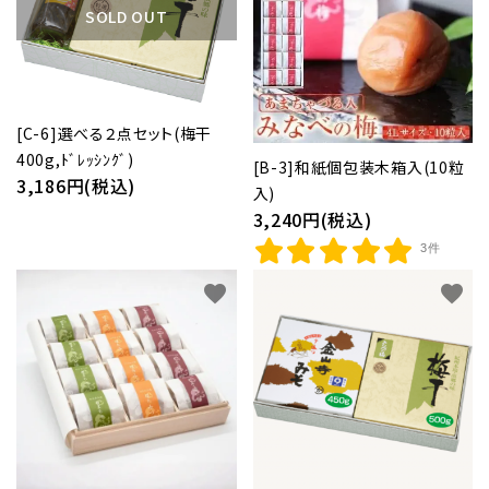
和歌山産みかん
SOLD OUT
紀州産野菜・特産品
紀州備長炭
[C-6]選べる２点セット(梅干
400g,ﾄﾞﾚｯｼﾝｸﾞ)
紀州梅通信
[B-3]和紙個包装木箱入(10粒
3,186円(税込)
入)
よみもの
3,240円(税込)
3件
お客様ガイド
favorite
favorite
ご利用ガイド
プライバシーポリシー
特定商取引法について
お問い合わせ