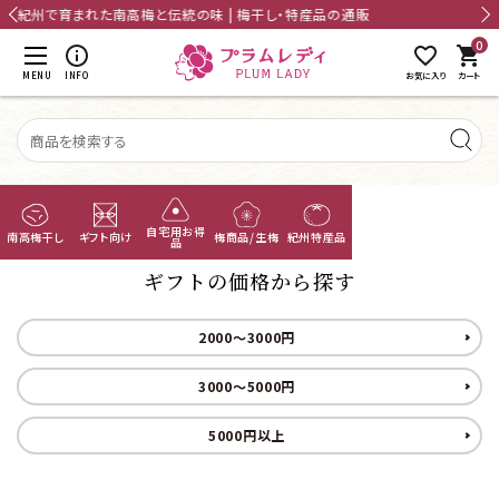
card_giftcard
送料無料
20,000円以上のお買上げで送料無料
0
shopping_cart
MENU
INFO
お気に入り
カート
TOP
ギフトの価格から探す
無添加梅干し
自宅用お得
南高梅干し
ギフト向け
梅商品/生梅
紀州特産品
品
あまちゃづる
ギフトの価格から探す
つぶれ梅
2000～3000円
ACCOUNT MENU
ようこそ ゲスト 様
国産干し梅
3000～5000円
meeting_room
person
ログイン
新規会員登録
梅酒
5000円以上