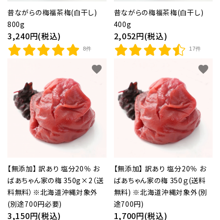
和歌山産みかん
昔ながらの梅福茶梅(白干し)
昔ながらの梅福茶梅(白干し)
800g
400g
紀州産野菜・特産品
3,240円(税込)
2,052円(税込)
紀州備長炭
8件
17件
favorite
favorite
紀州梅通信
よみもの
お客様ガイド
ご利用ガイド
プライバシーポリシー
【無添加】 訳あり 塩分20％ お
【無添加】 訳あり 塩分20％ お
特定商取引法について
ばあちゃん家の梅 350g×2（送
ばあちゃん家の梅 350ｇ(送料
料無料）※北海道沖縄対象外
無料) ※北海道沖縄対象外(別
お問い合わせ
(別途700円必要)
途700円)
3,150円(税込)
1,700円(税込)