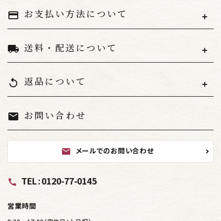
キーワード
お支払い方法について
payment
送料・配送について
local_shipping
カテゴリー
返品について
replay
お問い合わせ
mail
検索する
メールでのお問い合わせ
mail
TEL : 0120-77-0145
call
営業時間