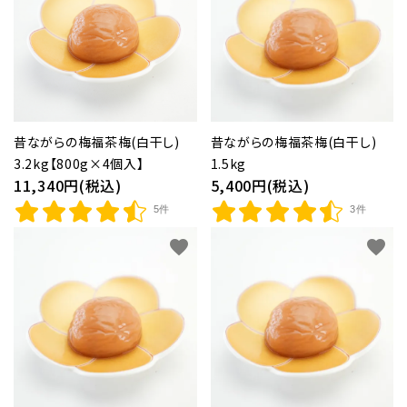
紀州南高梅干し
個包装梅干し
昔ながらの梅福茶梅(白干し)
昔ながらの梅福茶梅(白干し)
種無し干し梅(国産)
3.2kg【800g×4個入】
1.5kg
11,340円(税込)
5,400円(税込)
梅酒
5件
3件
梅関連商品
favorite
favorite
生梅(果実の梅)
ギフト
つぶれ梅・ご自宅用