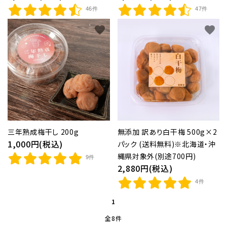
46件
47件
favorite
favorite
三年熟成梅干し 200g
無添加 訳あり白干梅 500g×2
1,000円(税込)
パック (送料無料)※北海道・沖
縄県対象外(別途700円)
9件
2,880円(税込)
4件
1
全8件