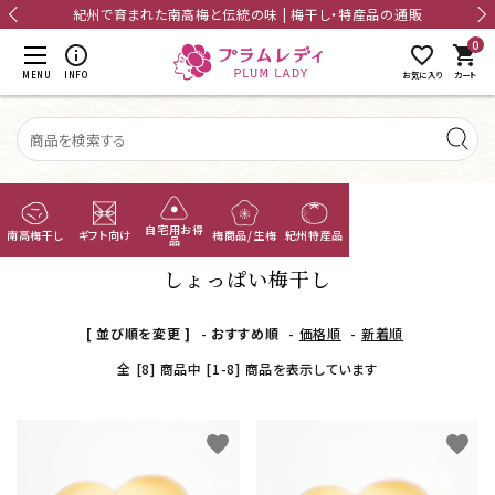
card_giftcard
送料無料
20,000円以上のお買上げで送料無料
0
shopping_cart
MENU
INFO
お気に入り
カート
TOP
塩分濃度・味
しょっぱい梅干し
無添加梅干し
自宅用お得
南高梅干し
ギフト向け
梅商品/生梅
紀州特産品
品
あまちゃづる
しょっぱい梅干し
つぶれ梅
[ 並び順を変更 ]
-
おすすめ順
-
価格順
-
新着順
ACCOUNT MENU
ようこそ ゲスト 様
全 [8] 商品中 [1-8] 商品を表示しています
国産干し梅
meeting_room
person
ログイン
新規会員登録
梅酒
favorite
favorite