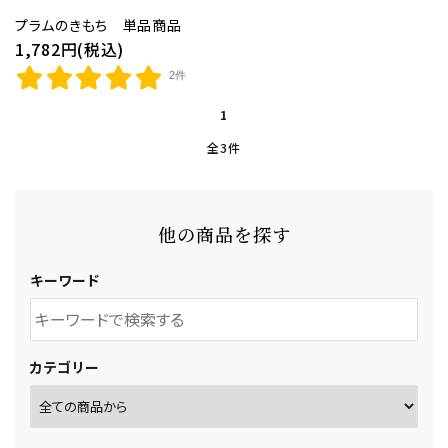
和歌山産みかん
プラムのきもち 単品商品
1,782円(税込)
紀州産野菜・特産品
2件
紀州備長炭
1
紀州梅通信
全3件
よみもの
他の商品を探す
お客様ガイド
キーワード
ご利用ガイド
プライバシーポリシー
特定商取引法について
カテゴリー
お問い合わせ