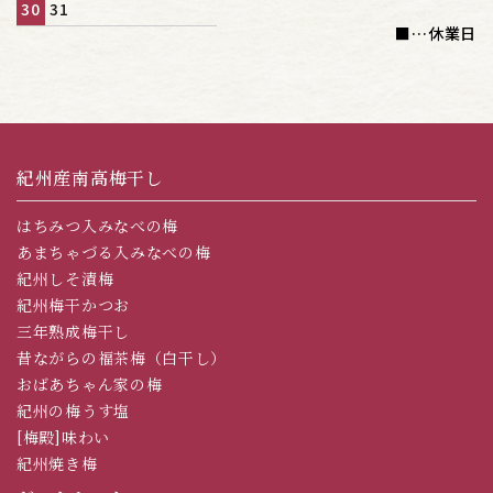
30
31
■
…休業日
紀州産南高梅干し
はちみつ入みなべの梅
あまちゃづる入みなべの梅
紀州しそ漬梅
紀州梅干かつお
三年熟成梅干し
昔ながらの福茶梅（白干し）
おばあちゃん家の梅
紀州の梅うす塩
[梅殿]味わい
紀州焼き梅