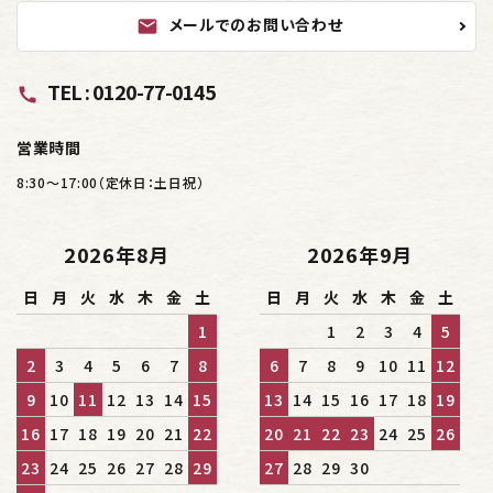
メールでのお問い合わせ
mail
TEL : 0120-77-0145
call
営業時間
8:30～17:00（定休日：土日祝）
2026年8月
2026年9月
日
月
火
水
木
金
土
日
月
火
水
木
金
土
1
1
2
3
4
5
2
3
4
5
6
7
8
6
7
8
9
10
11
12
9
10
11
12
13
14
15
13
14
15
16
17
18
19
16
17
18
19
20
21
22
20
21
22
23
24
25
26
23
24
25
26
27
28
29
27
28
29
30