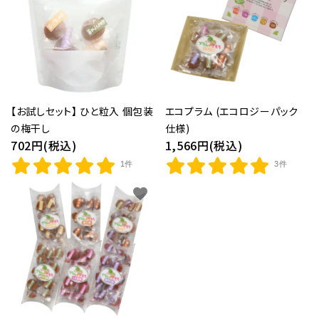
紀州南高梅干し
個包装梅干し
【お試しセット】 ひと粒入 個包装
エコプラム (エコロジーパック
種無し干し梅(国産)
の梅干し
仕様)
702円(税込)
1,566円(税込)
梅酒
1件
3件
梅関連商品
favorite
生梅(果実の梅)
ギフト
つぶれ梅・ご自宅用