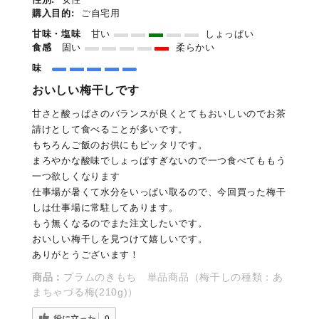
購入目的:
ご自宅用
甘味・塩味
甘い
しょっぱい
食感
固い
柔らかい
味
おいしい梅干しです
甘さと酸っぱさのバランスが良くとてもおいしいのでお茶
請けとして食べることが多いです。
もちろんご飯のお供にもピッタリです。
まろやかな酸味でしょっぱすぎないので一つ食べてももう
一つ欲しくなります
仕事場が暑くて水分をいっぱい取るので、今回買った梅干
しは仕事場に常駐してあります。
もう無くなるのでまた注文したいです。
おいしい梅干しを見つけて嬉しいです。
ありがとうございます！
商品：
プラムのきもち 単品商品（梅干しの種類：あ
まちゃづる梅(210g)）
役に立った
0