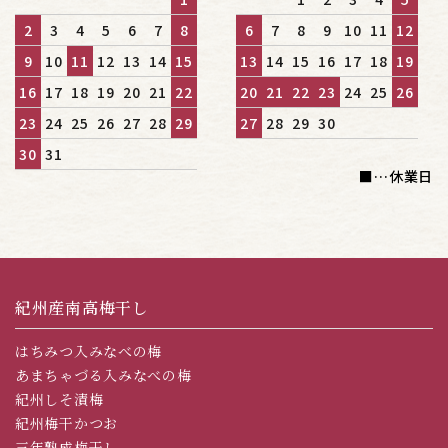
2
3
4
5
6
7
8
6
7
8
9
10
11
12
9
10
11
12
13
14
15
13
14
15
16
17
18
19
16
17
18
19
20
21
22
20
21
22
23
24
25
26
23
24
25
26
27
28
29
27
28
29
30
30
31
■
…休業日
紀州産南高梅干し
はちみつ入みなべの梅
あまちゃづる入みなべの梅
紀州しそ漬梅
紀州梅干かつお
三年熟成梅干し