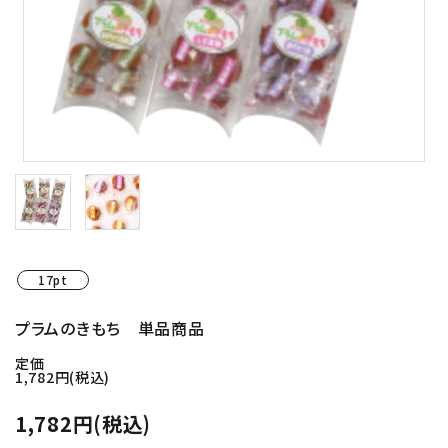
紀州南高梅干し
個包装梅干し
種無し干し梅(国産)
梅酒
梅関連商品
17pt
生梅(果実の梅)
プラムのきもち 単品商品
ギフト
定価
1,782円(税込)
つぶれ梅・ご自宅用
1,782円(税込)