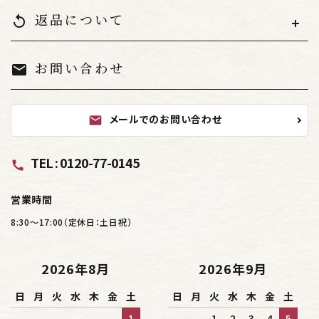
返品について
replay
お問い合わせ
mail
メールでのお問い合わせ
mail
TEL : 0120-77-0145
call
営業時間
8:30～17:00（定休日：土日祝）
2026年8月
2026年9月
日
月
火
水
木
金
土
日
月
火
水
木
金
土
1
1
2
3
4
5