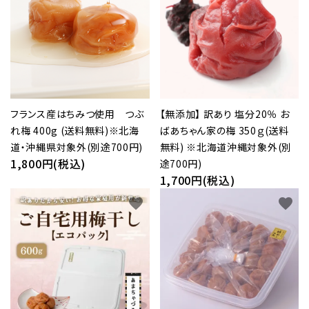
フランス産はちみつ使用 つぶ
【無添加】 訳あり 塩分20％ お
れ梅 400g (送料無料)※北海
ばあちゃん家の梅 350ｇ(送料
道・沖縄県対象外(別途700円)
無料) ※北海道沖縄対象外(別
1,800円(税込)
途700円)
1,700円(税込)
favorite
favorite