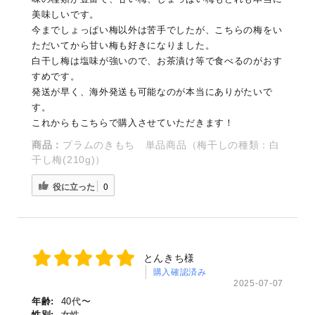
美味しいです。
今までしょっぱい梅以外は苦手でしたが、こちらの梅をい
ただいてから甘い梅も好きになりました。
白干し梅は塩味が強いので、お茶漬け等で食べるのがおす
すめです。
発送が早く、海外発送も可能なのが本当にありがたいで
す。
これからもこちらで購入させていただきます！
商品：
プラムのきもち 単品商品（梅干しの種類：白
干し梅(210g)）
役に立った
0
とんきち様
購入確認済み
2025-07-07
年齢:
40代〜
性別:
女性