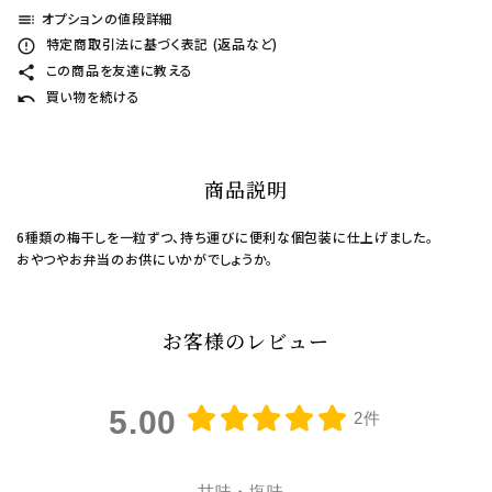
オプションの値段詳細
toc
特定商取引法に基づく表記 (返品など)
error_outline
この商品を友達に教える
share
買い物を続ける
undo
商品説明
6種類の梅干しを一粒ずつ、持ち運びに便利な個包装に仕上げました。
おやつやお弁当のお供にいかがでしょうか。
お客様のレビュー
5.00
2件
甘味・塩味