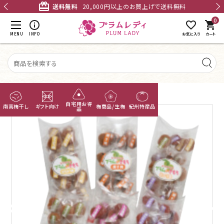
card_giftcard
送料無料
20,000円以上のお買上げで送料無料
0
shopping_cart
MENU
INFO
お気に入り
カート
TOP
個包装梅干
無添加梅干し
自宅用お得
南高梅干し
ギフト向け
梅商品/生梅
紀州特産品
品
あまちゃづる
つぶれ梅
ACCOUNT MENU
ようこそ ゲスト 様
国産干し梅
meeting_room
person
ログイン
新規会員登録
梅酒