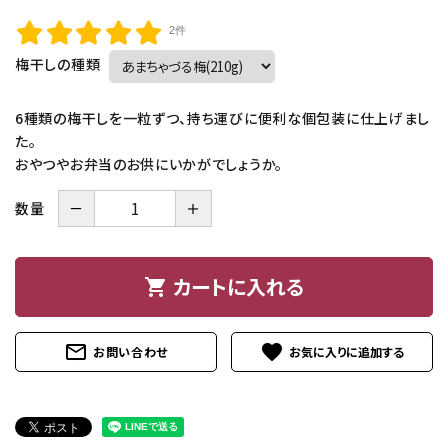
和歌山産みかん
2件
紀州産野菜・特産品
梅干しの種類
紀州備長炭
6種類の梅干しを一粒ずつ、持ち運びに便利な個包装に仕上げまし
た。
紀州梅通信
おやつやお弁当のお供にいかがでしょうか。
よみもの
－
＋
数量
お客様ガイド
カートに入れる
shopping_cart
ご利用ガイド
プライバシーポリシー
mail_outline
favorite
お問い合わせ
特定商取引法について
お問い合わせ