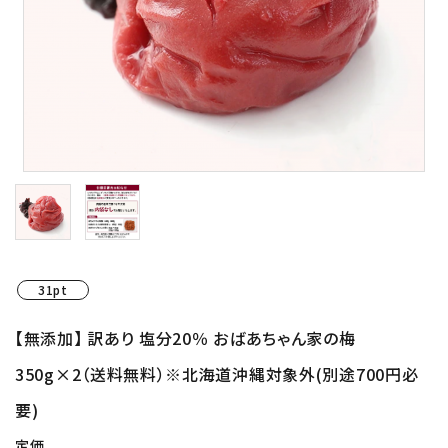
紀州南高梅干し
個包装梅干し
種無し干し梅(国産)
梅酒
梅関連商品
31pt
生梅(果実の梅)
【無添加】 訳あり 塩分20％ おばあちゃん家の梅
ギフト
350g×2（送料無料）※北海道沖縄対象外(別途700円必
つぶれ梅・ご自宅用
要)
定価