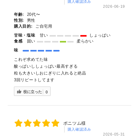
購入確認済み
2026-06-19
年齢:
20代〜
性別:
男性
購入目的:
ご自宅用
甘味・塩味
甘い
しょっぱい
食感
固い
柔らかい
味
これぞ求めてた味
酸っぱいししょっぱい最高すぎる
粒も大きいしおにぎりに入れると絶品
3回リピートしてます
役に立った
0
ポニツム様
購入確認済み
2026-05-31