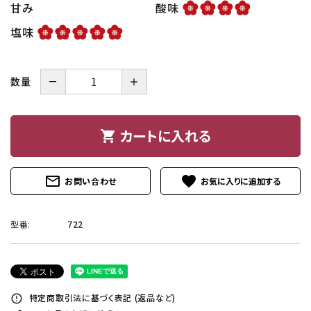
甘み
酸味
塩味
－
＋
数量
カートに入れる
shopping_cart
mail_outline
favorite
お問い合わせ
型番:
722
特定商取引法に基づく表記 (返品など)
error_outline