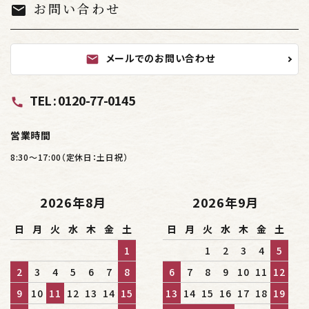
お問い合わせ
mail
メールでのお問い合わせ
mail
TEL : 0120-77-0145
call
営業時間
8:30～17:00（定休日：土日祝）
2026年8月
2026年9月
日
月
火
水
木
金
土
日
月
火
水
木
金
土
1
1
2
3
4
5
2
3
4
5
6
7
8
6
7
8
9
10
11
12
9
10
11
12
13
14
15
13
14
15
16
17
18
19