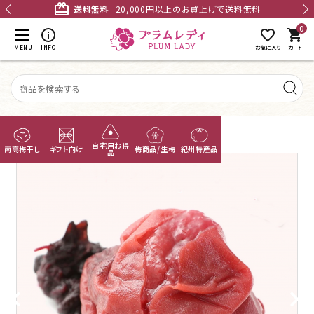
card_giftcard
送料無料
20,000円以上のお買上げで送料無料
0
shopping_cart
MENU
INFO
お気に入り
カート
TOP
紀州産南高梅
おばあちゃん家の梅
無添加梅干し
自宅用お得
南高梅干し
ギフト向け
梅商品/生梅
紀州特産品
品
あまちゃづる
つぶれ梅
ACCOUNT MENU
ようこそ ゲスト 様
国産干し梅
meeting_room
person
ログイン
新規会員登録
梅酒