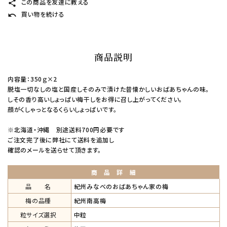
この商品を友達に教える
share
買い物を続ける
undo
商品説明
内容量：350ｇ×2
脱塩一切なしの塩と国産しそのみで漬けた昔懐かしいおばあちゃんの味。
しその香り高いしょっぱい梅干しをお得に召し上がってください。
顔がくしゃっとなるくらいしょっぱいです。
※北海道・沖縄 別途送料700円必要です
ご注文完了後に弊社にて送料を追加し
確認のメールを送らせて頂きます。
商 品 詳 細
品 名
紀州みなべのおばあちゃん家の梅
梅の品種
紀州南高梅
粒サイズ選択
中粒