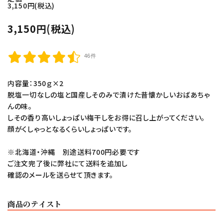
和歌山産みかん
3,150円(税込)
紀州産野菜・特産品
3,150円(税込)
紀州備長炭
46件
紀州梅通信
内容量：350ｇ×2
脱塩一切なしの塩と国産しそのみで漬けた昔懐かしいおばあちゃ
よみもの
んの味。
しその香り高いしょっぱい梅干しをお得に召し上がってください。
お客様ガイド
顔がくしゃっとなるくらいしょっぱいです。
ご利用ガイド
※北海道・沖縄 別途送料700円必要です
ご注文完了後に弊社にて送料を追加し
プライバシーポリシー
確認のメールを送らせて頂きます。
特定商取引法について
お問い合わせ
商品のテイスト