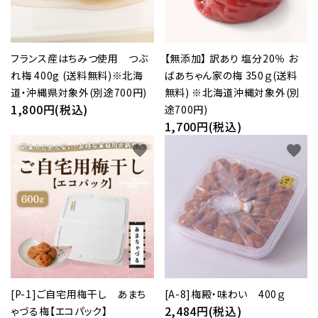
フランス産はちみつ使用 つぶ
【無添加】 訳あり 塩分20％ お
れ梅 400g (送料無料)※北海
ばあちゃん家の梅 350ｇ(送料
道・沖縄県対象外(別途700円)
無料) ※北海道沖縄対象外(別
1,800円(税込)
途700円)
1,700円(税込)
favorite
favorite
[P-1]ご自宅用梅干し あまち
[A-8]梅殿・味わい 400ｇ
2,484円(税込)
ゃづる梅【エコパック】