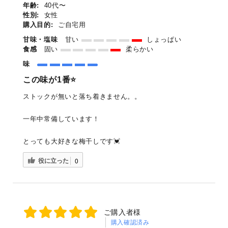
年齢:
40代〜
性別:
女性
購入目的:
ご自宅用
甘味・塩味
甘い
しょっぱい
食感
固い
柔らかい
味
この味が1番⭐️
ストックが無いと落ち着きません。。
一年中常備しています！
とっても大好きな梅干しです💓
役に立った
0
ご購入者様
購入確認済み