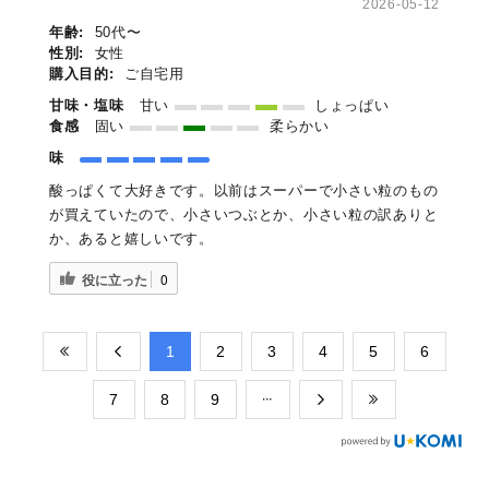
2026-05-12
年齢:
50代〜
性別:
女性
購入目的:
ご自宅用
甘味・塩味
甘い
しょっぱい
食感
固い
柔らかい
味
酸っぱくて大好きです。以前はスーパーで小さい粒のもの
が買えていたので、小さいつぶとか、小さい粒の訳ありと
か、あると嬉しいです。
役に立った
0
​1
​2
​3
​4
​5
​6
​7
​8
​9