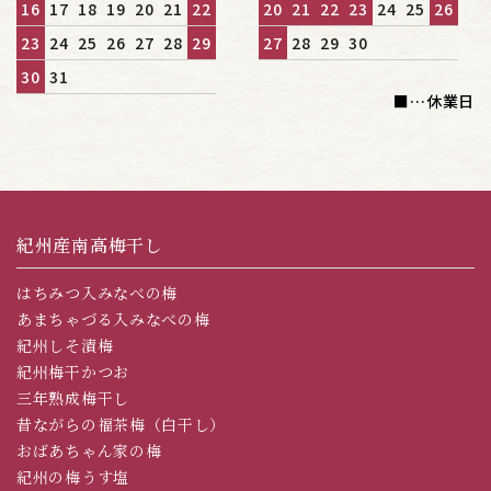
16
17
18
19
20
21
22
20
21
22
23
24
25
26
23
24
25
26
27
28
29
27
28
29
30
30
31
■
…休業日
紀州産南高梅干し
はちみつ入みなべの梅
あまちゃづる入みなべの梅
紀州しそ漬梅
紀州梅干かつお
三年熟成梅干し
昔ながらの福茶梅（白干し）
おばあちゃん家の梅
紀州の梅うす塩