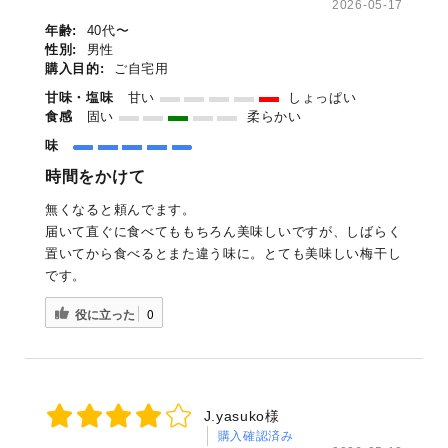
2026-05-17
年齢:
40代〜
性別:
男性
購入目的:
ご自宅用
甘味・塩味
甘い
しょっぱい
食感
固い
柔らかい
味
時間をかけて
無くなると頼んでます。
届いて直ぐに食べてももちろん美味しいですが、しばらく
置いてから食べるとまた違う味に。とても美味しい梅干し
です。
役に立った
0
J.yasuko様
購入確認済み