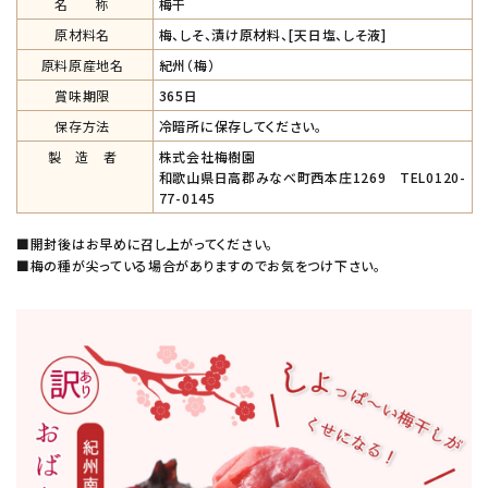
名 称
梅干
原材料名
梅、しそ、漬け原材料、[天日塩、しそ液]
原料原産地名
紀州（梅）
賞味期限
365日
保存方法
冷暗所に保存してください。
製 造 者
株式会社梅樹園
和歌山県日高郡みなべ町西本庄1269 TEL0120-
77-0145
■開封後はお早めに召し上がってください。
■梅の種が尖っている場合がありますのでお気をつけ下さい。